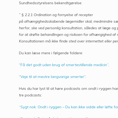
Sundhedsstyrelsens bekendtgørelse:
” § 2.2.1 Ordination og fornyelse af recepter
på afhængighedsskabende lægemidler skal, medmindre sær
herfor, ske ved personlig konsultation, således at læge og
for at drøfte behandlingen og risikoen for afhængighed af 
Konsultationen må ikke finde sted over internettet eller per
Du kan læse mere i følgende foldere:
“
Få det godt uden brug af smertestillende medicin”
.
“
Veje til at mestre langvarige smerter
“.
Hvis du har lyst til at høre podcasts om ondt i ryggen h
tre podcasts:
“Sygt nok. Ondt i ryggen – Du kan ikke sidde eller løfte for