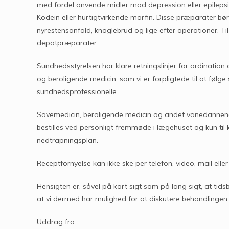
med fordel anvende midler mod depression eller epilepsi.
Kodein eller hurtigtvirkende morfin. Disse præparater bør
nyrestensanfald, knoglebrud og lige efter operationer. T
depotpræparater.
Sundhedsstyrelsen har klare retningslinjer for ordinati
og beroligende medicin, som vi er forpligtede til at følg
sundhedsprofessionelle.
Sovemedicin, beroligende medicin og andet vanedannende
bestilles ved personligt fremmøde i lægehuset og kun til
nedtrapningsplan.
Receptfornyelse kan ikke ske per telefon, video, mail ell
Hensigten er, såvel på kort sigt som på lang sigt, at ti
at vi dermed har mulighed for at diskutere behandlingen
Uddrag fra