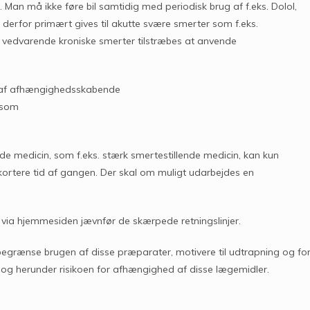
 Man må ikke føre bil samtidig med periodisk brug af f.eks. Dolol,
 derfor primært gives til akutte svære smerter som f.eks.
il vedvarende kroniske smerter tilstræbes at anvende
on af afhængighedsskabende
e som
 medicin, som f.eks. stærk smertestillende medicin, kan kun
 kortere tid af gangen. Der skal om muligt udarbejdes en
er via hjemmesiden jævnfør de skærpede retningslinjer.
dsbegrænse brugen af disse præparater, motivere til udtrapning og fo
 og herunder risikoen for afhængighed af disse lægemidler.