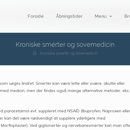
Forside
Åbningstider
Menu
Br
Kroniske smerter og sovemedicin
Kroniske smerter og sovemedicin
m søges lindret. Smerter kan være lette eller svære, akutte eller
es med medicin, men der findes også mange alternative metoder, eks.
ed paracetamol evt. suppleret med NSAID (Ibuprofen, Naproxen elle
her kan det være nødvendigt at supplere yderligere med
 Morfinplaster). Ved gigtsmerter og nervebanesmerter kan man oft