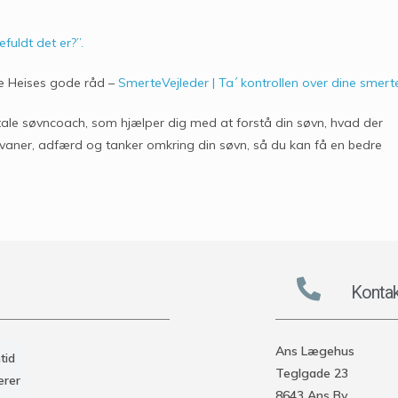
fuldt det er?”.
e Heises gode råd –
SmerteVejleder | Ta´ kontrollen over dine smert
gitale søvncoach, som hjælper dig med at forstå din søvn, hvad der
re vaner, adfærd og tanker omkring din søvn, så du kan få en bedre
Kontak
Ans Lægehus
tid
Teglgade 23
ærer
8643 Ans By