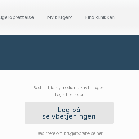
ugeroprettelse
Ny bruger?
Find klinikken
Bestil tid, forny medicin, skriv til lægen.
Login herunder
Log på
selvbetjeningen
r
Læs mere om brugeroprettelse her
e