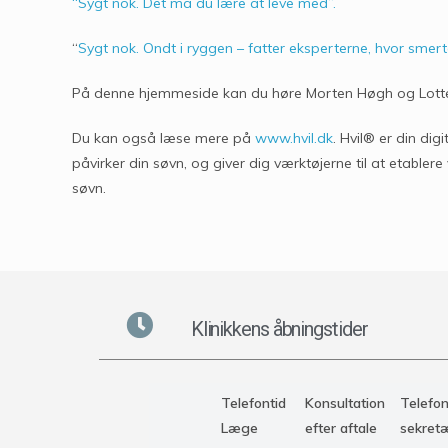
“Sygt nok. Det må du lære at leve med”.
“
Sygt nok. Ondt i ryggen – fatter eksperterne, hvor smerte
På denne hjemmeside kan du høre Morten Høgh og Lott
Du kan også læse mere på
www.hvil.dk
. Hvil® er din di
påvirker din søvn, og giver dig værktøjerne til at etable
søvn.
Klinikkens åbningstider
Telefontid
Konsultation
Telefon
Læge
efter aftale
sekret